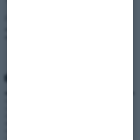
Fahrzeugdaten
Modell
Mustang
Baujahr
1968
ANWENDUNGSBEREICH
SERVICE
INFORMATIONEN
Oldtimer und
Zahlung und Versand
SHOP
Youngtimer
AGB
BLOG
Autos
Widerruf
FAQ
Wohnmobile
Datenschutzerklärung
Vertriebspartner
Motorräder
Impressum
Digitale
Transporter und Vans
Fahrzeugakte