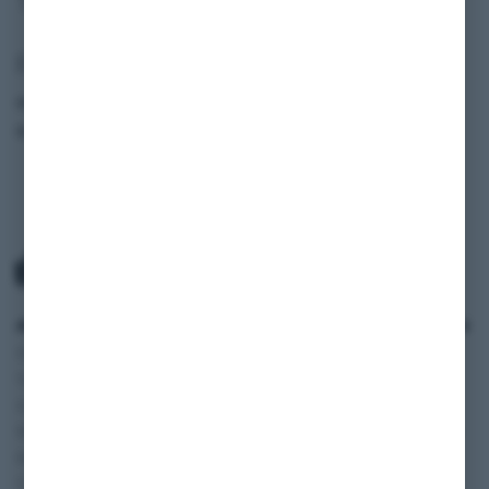
Fahrzeugdaten
Modell
911 T
Baujahr
1973
ANWENDUNGSBEREICH
SERVICE
INFORMATIONEN
Oldtimer und
Zahlung und Versand
SHOP
Youngtimer
AGB
BLOG
Autos
Widerruf
FAQ
Wohnmobile
Datenschutzerklärung
Vertriebspartner
Motorräder
Impressum
Digitale
Transporter und Vans
Fahrzeugakte