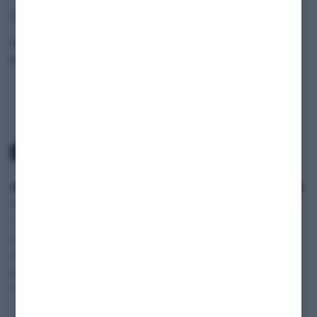
Fahrzeugdaten
Modell
205 GTi
Baujahr
1986
ANWENDUNGSBEREICH
SERVICE
INFORMATIONEN
Oldtimer und
Zahlung und Versand
SHOP
Youngtimer
AGB
BLOG
Autos
Widerruf
FAQ
Wohnmobile
Datenschutzerklärung
Vertriebspartner
Motorräder
Impressum
Digitale
Transporter und Vans
Fahrzeugakte